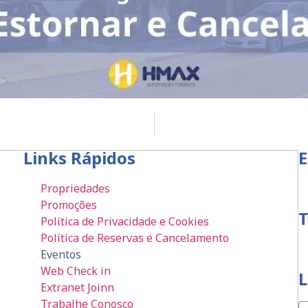
Links Rápidos
E
Propriedades
Promoções
T
Política de Privacidade e Cookies
Política de Reservas e Cancelamento
Eventos
Web Check in
L
Extranet Joinn
Trabalhe Conosco